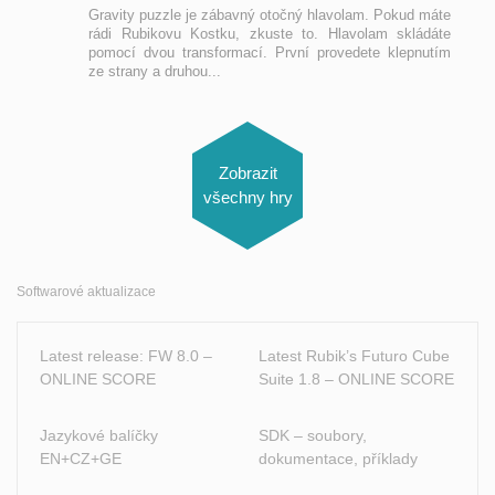
i ho
Gravity puzzle je zábavný otočný hlavolam. Pokud máte
ečně
rádi Rubikovu Kostku, zkuste to. Hlavolam skládáte
něte
pomocí dvou transformací. První provedete klepnutím
ze strany a druhou...
Zobrazit
všechny hry
Softwarové aktualizace
Latest release: FW 8.0 –
Latest Rubik’s Futuro Cube
ONLINE SCORE
Suite 1.8 – ONLINE SCORE
Jazykové balíčky
SDK – soubory,
EN+CZ+GE
dokumentace, příklady