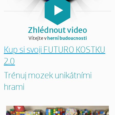
Zhlédnout video
Vítejte v
herní budoucnosti
Kup si svoji
FUTURO KOSTKU
2.0
Trénuj mozek unikátními
hrami