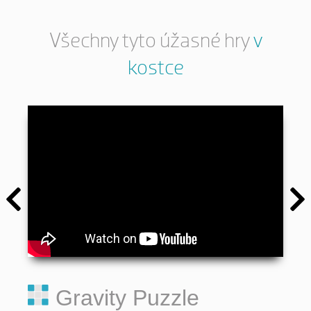
Všechny tyto úžasné hry
v
kostce
Gravity Puzzle