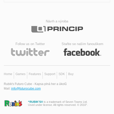
Návrh a výroba
Follow us on Twitter
Staňte se naším fanouškem
Home
Games
Features
Support
SDK
Buy
Rubik's Futuro Cube - Kapsa plná her a úkolů
Mail:
info@futurocube.com
“RUBIK’S®
is a trademark of Seven Towns Ltd.
Used under license. All rights reserved. © 2010”.