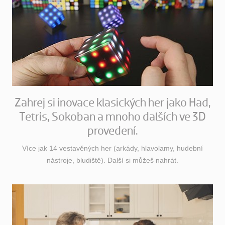
Zahrej si inovace klasických her jako Had,
Tetris, Sokoban a mnoho dalších ve 3D
provedení.
Více jak 14 vestavěných her (arkády, hlavolamy, hudební
nástroje, bludiště). Další si můžeš nahrát.