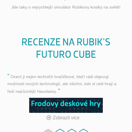
Jde taky o nejrychlejší simulátor Rubikovy kostky na světě!
RECENZE NA RUBIK'S
FUTURO CUBE
Ocení ji nejen techničtí hračičkové, kteří rádi objevují
možnosti nových technologií, ale všichni, kdo si rádi hrají a
řeší nejrůznější hlavolamy.
Zobrazit více